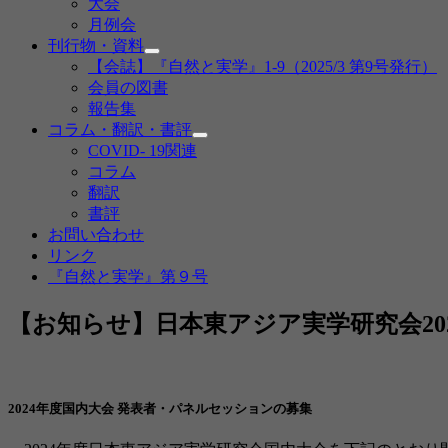
大会
メ
月例会
ニ
刊行物・資料
ュ
サ
ー
【会誌】『自然と実学』1-9（2025/3 第9号発行）
ブ
を
会員の図書
メ
展
報告集
ニ
開
コラム・翻訳・書評
ュ
サ
ー
COVID- 19関連
ブ
を
コラム
メ
展
翻訳
ニ
開
書評
ュ
ー
お問い合わせ
を
リンク
展
『自然と実学』第９号
開
【お知らせ】日本東アジア実学研究会20
2024年度国内大会 発表者・パネルセッションの募集