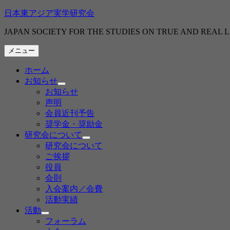
コ
日本東アジア実学研究会
ン
JAPAN SOCIETY FOR THE STUDIES ON TRUE AND REAL 
テ
ン
メニュー
ツ
へ
ホーム
ス
お知らせ
キ
サ
お知らせ
ブ
ッ
声明
メ
プ
会員近刊予告
ニ
奨学金・奨励金
ュ
ー
研究会について
サ
を
研究会について
ブ
展
ご挨拶
メ
開
役員
ニ
会則
ュ
ー
入会案内／会費
を
活動実績
展
活動
開
サ
フォーラム
ブ