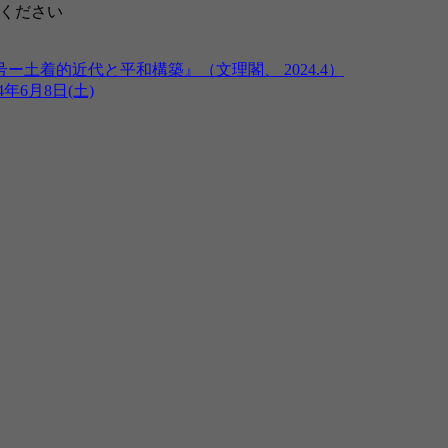
えてください
土着的近代と平和構築』（文理閣、 2024.4）
6月8日(土)