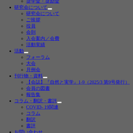
奨学金・奨励金
ュ
ー
研究会について
サ
を
研究会について
ブ
展
ご挨拶
メ
開
役員
ニ
会則
ュ
ー
入会案内／会費
を
活動実績
展
活動
開
サ
フォーラム
ブ
大会
メ
月例会
ニ
刊行物・資料
ュ
サ
ー
【会誌】『自然と実学』1-9（2025/3 第9号発行）
ブ
を
会員の図書
メ
展
報告集
ニ
開
コラム・翻訳・書評
ュ
サ
ー
COVID- 19関連
ブ
を
コラム
メ
展
翻訳
ニ
開
書評
ュ
ー
お問い合わせ