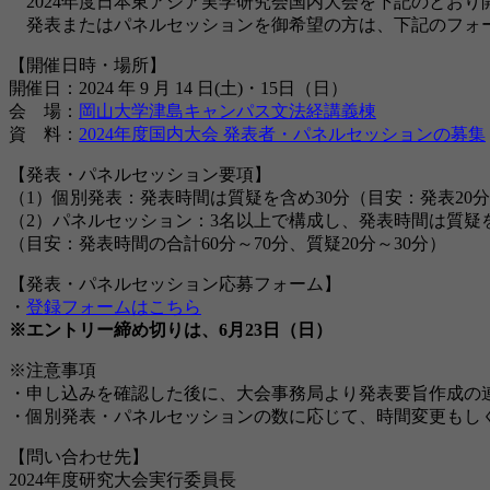
2024年度日本東アジア実学研究会国内大会を下記のとお
発表またはパネルセッションを御希望の方は、下記のフォー
【開催日時・場所】
開催日：2024 年 9 月 14 日(土)・15日（日）
会 場：
岡山大学津島キャンパス文法経講義棟
資 料：
2024年度国内大会 発表者・パネルセッションの募集
【発表・パネルセッション要項】
（1）個別発表：発表時間は質疑を含め30分（目安：発表20分
（2）パネルセッション：3名以上で構成し、発表時間は質疑を
（目安：発表時間の合計60分～70分、質疑20分～30分）
【発表・パネルセッション応募フォーム】
・
登録フォームはこちら
※エントリー締め切りは、6月23日（日）
※注意事項
・申し込みを確認した後に、大会事務局より発表要旨作成の連絡
・個別発表・パネルセッションの数に応じて、時間変更もし
【問い合わせ先】
2024年度研究大会実行委員長