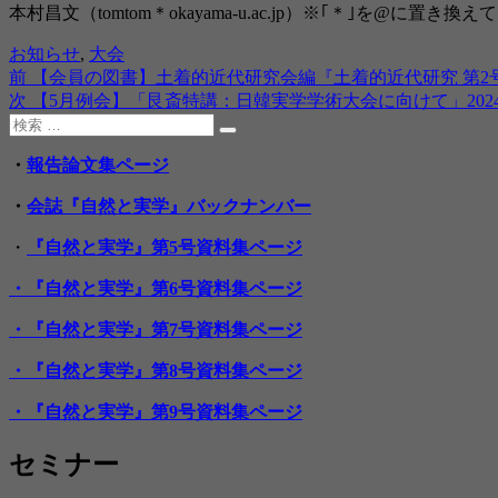
本村昌文（tomtom＊okayama-u.ac.jp）※｢＊｣を@に置き換
投
カ
お知らせ
,
大会
稿
テ
前
前
【会員の図書】土着的近代研究会編『土着的近代研究 第2号ー
投
日:
ゴ
の
次
次
【5月例会】「艮斎特講：日韓実学学術大会に向けて」2024年
稿
リ
検
投
の
検
ー
索:
稿:
投
ナ
索
・
報告論文集ページ
稿:
ビ
・
会誌『自然と実学』バックナンバー
ゲ
・
『自然と実学』第5号資料集ページ
ー
・『自然と実学』第6号資料集ページ
シ
ョ
・『自然と実学』第7号資料集ページ
ン
・『自然と実学』第8号資料集ページ
・『自然と実学』第9号資料集ページ
セミナー