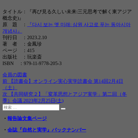
タイトル：『再び見る久しい未来:三元思考で解く東アジア
概念史)』
原 題 ：
『다시 보는 옛 미래: 삼원 사고로 푸는 동아시아
개념사』
刊行日 ：2023.2.10
著 者 ：金鳳珍
ページ ：415
出版社 ：玩楽斎
ISBN ：979-11-9778-205-3
投
カ
会員の図書
稿
テ
前
前
【読書会】オンライン実心実学読書会 第14回2月4日
投
日:
ゴ
の
（土）
稿
リ
投
次
次
【共同研究２】「変革思想とアジア実学」第二回（冬
ー
稿:
の
季）会議 2023年2月25日(土)
ナ
検
投
ビ
検
索:
稿:
索
・
報告論文集ページ
ゲ
・
会誌『自然と実学』バックナンバー
ー