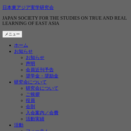
コ
日本東アジア実学研究会
ン
JAPAN SOCIETY FOR THE STUDIES ON TRUE AND REAL
テ
LEARNING OF EAST ASIA
ン
ツ
メニュー
へ
ス
ホーム
キ
お知らせ
ッ
お知らせ
プ
声明
会員近刊予告
奨学金・奨励金
研究会について
研究会について
ご挨拶
役員
会則
入会案内／会費
活動実績
活動