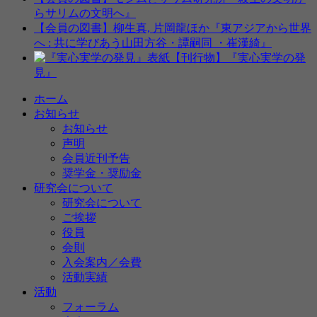
らサリムの文明へ』
【会員の図書】柳生真, 片岡龍ほか『東アジアから世界
へ : 共に学びあう山田方谷・譚嗣同 ・崔漢綺』
【刊行物】『実心実学の発
見』
ホーム
お知らせ
お知らせ
声明
会員近刊予告
奨学金・奨励金
研究会について
研究会について
ご挨拶
役員
会則
入会案内／会費
活動実績
活動
フォーラム