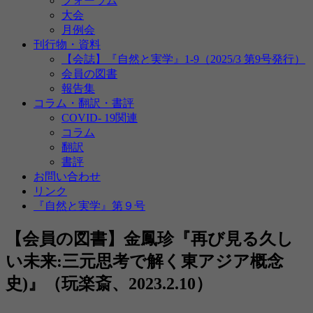
フォーラム
大会
月例会
刊行物・資料
【会誌】『自然と実学』1-9（2025/3 第9号発行）
会員の図書
報告集
コラム・翻訳・書評
COVID- 19関連
コラム
翻訳
書評
お問い合わせ
リンク
『自然と実学』第９号
【会員の図書】金鳳珍『再び見る久し
い未来:三元思考で解く東アジア概念
史)』（玩楽斎、2023.2.10）