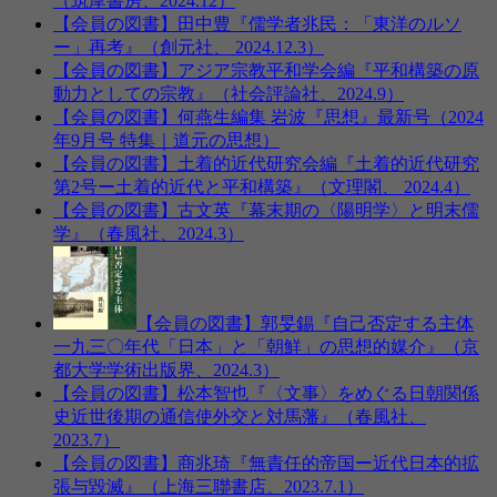
（筑摩書房、2024.12）
【会員の図書】田中豊『儒学者兆民：「東洋のルソ
ー」再考』（創元社、 2024.12.3）
【会員の図書】アジア宗教平和学会編『平和構築の原
動力としての宗教』（社会評論社、2024.9）
【会員の図書】何燕生編集 岩波『思想』最新号（2024
年9月号 特集｜道元の思想）
【会員の図書】土着的近代研究会編『土着的近代研究
第2号ー土着的近代と平和構築』（文理閣、 2024.4）
【会員の図書】古文英『幕末期の〈陽明学〉と明末儒
学』（春風社、2024.3）
【会員の図書】郭旻錫『自己否定する主体
一九三〇年代「日本」と「朝鮮」の思想的媒介』（京
都大学学術出版界、2024.3）
【会員の図書】松本智也『〈文事〉をめぐる日朝関係
史近世後期の通信使外交と対馬藩』（春風社、
2023.7）
【会員の図書】商兆琦『無責任的帝国ー近代日本的拡
張与毀滅』（上海三聯書店、2023.7.1）