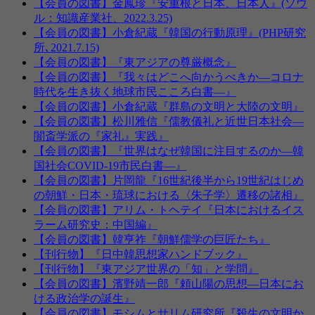
【会員の図書】金鳳珍『安重根と日本、日本人』(ソウ
ル：知識産業社、2022.3.25)
【会員の図書】小倉紀蔵『韓国の行動原理』(PHP研究
所､2021.7.15)
【会員の図書】『東アジアの尊厳概念』
【会員の図書】『我々はどこへ向かうべきか―コロナ
時代を生き抜く地球市民こころ白書—』
【会員の図書】小倉紀蔵『群島の文明と大陸の文明』
【会員の図書】松川雅信『儒教儀礼と近世日本社会―
闇斎学派の『家礼』実践』
【会員の図書】『世界はなぜ韓国に注目するのか—韓
国社会COVID-19市民白書—』
【会員の図書】片岡龍『16世紀後半から19世紀はじめ
の朝鮮・日本・琉球における〈朱子学〉遷移の諸相』
【会員の図書】アリム・トヘテイ『日本におけるイス
ラーム研究史：中国編』
【会員の図書】韓亨祚『朝鮮儒学の巨匠たち』
【刊行物】『日中韓思想家ハンドブック』
【刊行物】『東アジア世界の「知」と学問』
【会員の図書】濱野靖一郎『頼山陽の思想—日本にお
ける政治学の誕生』
【会員の図書】モシムとサリム研究所『殺生の文明か