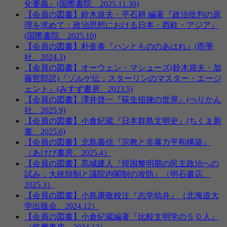
化要義』(国際書院、2025.11.30)
【会員の図書】鈴木規夫・平石耕 編著『政治批判の原
理を求めて：政治思想における日本・西欧・アジア』
(国際書院、2025.10)
【会員の図書】朴奎泰『ハンともののあはれ』(而學
社、2024.3)
【会員の図書】オーウェン・マシューズ(鈴木規夫・加
藤哲郎訳)『ゾルゲ伝：スターリンのマスター・エージ
ェント』(みすず書房、2023.5)
【会員の図書】澤井啓一『荻生徂徠の世界』(ぺりかん
社、2025.9)
【会員の図書】小倉紀蔵『日本群島文明史』(ちくま新
書、2025.6)
【会員の図書】北島義信『宗教と非暴力平和構築』
（あけび書房、2025.4）
【会員の図書】髙城建人『韓国黎明期の民主政治への
試み：大統領制と議院内閣制の攻防』（明石書店、
2025.3）
【会員の図書】小島康敬校注『志学幼弁』（北海道大
学出版会、2024.12）
【会員の図書】小倉紀蔵編著『比較文明学の５０人』