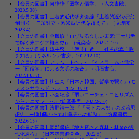
【会員の図書】向静静『医学と儒学』（人文書院、
2023.5.30）
【会員の図書】土着的近代研究会編『土着的近代研究
創刊号 ー二項対立・欧米型近代を超えて』（文理閣、
2023.4）
【会員の図書】金鳳珍『再び見る久しい未来:三元思考
で解く東アジア概念史)』（玩楽斎、2023.2.10）
【会員の図書】澤井啓一『伊藤仁斎 ー孔孟の真血脈
を知る』(ミネルヴァ書房、2022.12.10）
【会員の図書】アリム・トヘテイ『イスラームと儒学
ー「回儒学」による文明の融合』（明石書店、
2022.10.25）
【会員の図書】柳生真『日本と韓国、哲学で繋ぐ』(モ
シヌンサラムドゥル、2022.10.10)
【会員の図書】小倉紀蔵『弱いニーチェ：ニヒリズム
からアニマシーへ』(筑摩書房、2022.9.16)
【会員の図書】濱野靖一郎 『「天下の大勢」の政治思
想史 ─頼山陽から丸山眞男への航跡』（筑摩書房、
2022.6.15）
【会員の図書】岡部保信『地方資本と森林・林業の近
代化過程』（日本林業調査会、 2022.5）