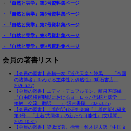
シ
・
『自然と実学』第5号資料集ページ
ョ
・『自然と実学』第6号資料集ページ
ン
・『自然と実学』第7号資料集ページ
・『自然と実学』第8号資料集ページ
・『自然と実学』第9号資料集ページ
会員の著書リスト
【会員の図書】高橋一友『近代天皇と競馬――「帝国
の賭博者」をめぐる主体性と偶然性』(明石書店、
2026.6.27)
【会員の図書】エディ・デュフルモン、町泉寿郎編
『自由民権運動期におけるヨーロッパ思想と儒学――
接触、交流、翻訳――』(汲古書院、2026.3.25)
【会員の図書】土着的近代研究会編『土着的近代研究
第3号―「土着/共同体」の新たな可能性』(文理閣、
2025.10.31)
【会員の図書】梁漱溟著、徐青・鈴木規夫訳『中国文