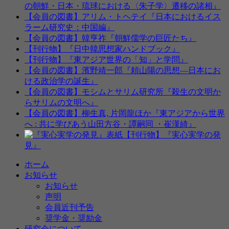
の朝鮮・日本・琉球における〈朱子学〉遷移の諸相』
【会員の図書】アリム・トヘテイ『日本におけるイス
ラーム研究史：中国編』
【会員の図書】韓亨祚『朝鮮儒学の巨匠たち』
【刊行物】『日中韓思想家ハンドブック』
【刊行物】『東アジア世界の「知」と学問』
【会員の図書】濱野靖一郎『頼山陽の思想—日本にお
ける政治学の誕生』
【会員の図書】モシムとサリム研究所『殺生の文明か
らサリムの文明へ』
【会員の図書】柳生真, 片岡龍ほか『東アジアから世界
へ : 共に学びあう山田方谷・譚嗣同 ・崔漢綺』
【刊行物】『実心実学の発
見』
ホーム
お知らせ
お知らせ
声明
会員近刊予告
奨学金・奨励金
研究会について