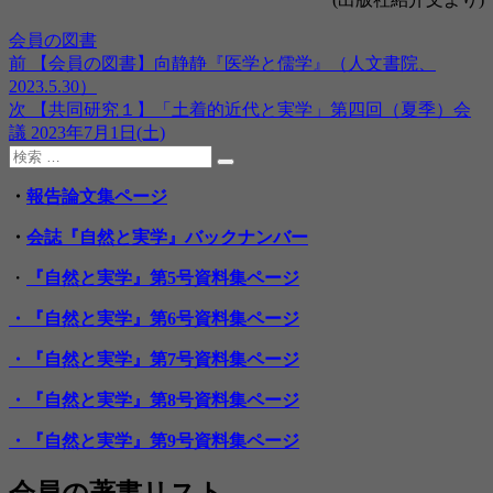
投
カ
会員の図書
稿
テ
前
前
【会員の図書】向静静『医学と儒学』（人文書院、
投
日:
ゴ
の
2023.5.30）
稿
リ
投
次
次
【共同研究１】「土着的近代と実学」第四回（夏季）会
ー
稿:
の
議 2023年7月1日(土)
ナ
検
投
ビ
検
索:
稿:
索
・
報告論文集ページ
ゲ
・
会誌『自然と実学』バックナンバー
ー
シ
・
『自然と実学』第5号資料集ページ
ョ
・『自然と実学』第6号資料集ページ
ン
・『自然と実学』第7号資料集ページ
・『自然と実学』第8号資料集ページ
・『自然と実学』第9号資料集ページ
会員の著書リスト