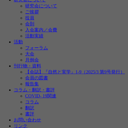
研究会について
ご挨拶
役員
会則
入会案内／会費
活動実績
活動
フォーラム
大会
月例会
刊行物・資料
【会誌】『自然と実学』1-9（2025/3 第9号発行）
会員の図書
報告集
コラム・翻訳・書評
COVID- 19関連
コラム
翻訳
書評
お問い合わせ
リンク