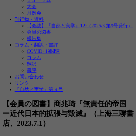
フォーラム
大会
月例会
刊行物・資料
【会誌】『自然と実学』1-9（2025/3 第9号発行）
会員の図書
報告集
コラム・翻訳・書評
COVID- 19関連
コラム
翻訳
書評
お問い合わせ
リンク
『自然と実学』第９号
【会員の図書】商兆琦『無責任的帝国
ー近代日本的拡張与毀滅』（上海三聯書
店、2023.7.1）