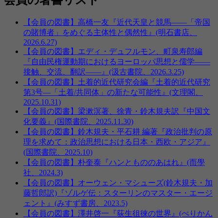
【会員の図書】高橋一友『近代天皇と競馬――「帝国
の賭博者」をめぐる主体性と偶然性』(明石書店、
2026.6.27)
【会員の図書】エディ・デュフルモン、町泉寿郎編
『自由民権運動期におけるヨーロッパ思想と儒学――
接触、交流、翻訳――』(汲古書院、2026.3.25)
【会員の図書】土着的近代研究会編『土着的近代研究
第3号―「土着/共同体」の新たな可能性』(文理閣、
2025.10.31)
【会員の図書】梁漱溟著、徐青・鈴木規夫訳『中国文
化要義』(国際書院、2025.11.30)
【会員の図書】鈴木規夫・平石耕 編著『政治批判の原
理を求めて：政治思想における日本・西欧・アジア』
(国際書院、2025.10)
【会員の図書】朴奎泰『ハンともののあはれ』(而學
社、2024.3)
【会員の図書】オーウェン・マシューズ(鈴木規夫・加
藤哲郎訳)『ゾルゲ伝：スターリンのマスター・エージ
ェント』(みすず書房、2023.5)
【会員の図書】澤井啓一『荻生徂徠の世界』(ぺりかん