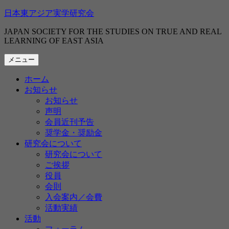
コ
日本東アジア実学研究会
ン
JAPAN SOCIETY FOR THE STUDIES ON TRUE AND REAL
テ
LEARNING OF EAST ASIA
ン
ツ
メニュー
へ
ス
ホーム
キ
お知らせ
ッ
お知らせ
プ
声明
会員近刊予告
奨学金・奨励金
研究会について
研究会について
ご挨拶
役員
会則
入会案内／会費
活動実績
活動