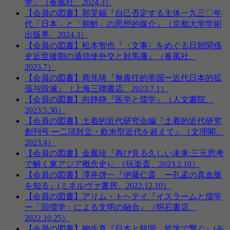
学』（春風社、2024.3）
【会員の図書】郭旻錫『自己否定する主体一九三〇年
代「日本」と「朝鮮」の思想的媒介』（京都大学学術
出版界、2024.3）
【会員の図書】松本智也『〈文事〉をめぐる日朝関係
史近世後期の通信使外交と対馬藩』（春風社、
2023.7）
【会員の図書】商兆琦『無責任的帝国ー近代日本的拡
張与毀滅』（上海三聯書店、2023.7.1）
【会員の図書】向静静『医学と儒学』（人文書院、
2023.5.30）
【会員の図書】土着的近代研究会編『土着的近代研究
創刊号 ー二項対立・欧米型近代を超えて』（文理閣、
2023.4）
【会員の図書】金鳳珍『再び見る久しい未来:三元思考
で解く東アジア概念史)』（玩楽斎、2023.2.10）
【会員の図書】澤井啓一『伊藤仁斎 ー孔孟の真血脈
を知る』(ミネルヴァ書房、2022.12.10）
【会員の図書】アリム・トヘテイ『イスラームと儒学
ー「回儒学」による文明の融合』（明石書店、
2022.10.25）
【会員の図書】柳生真『日本と韓国、哲学で繋ぐ』(モ