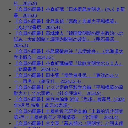
社、2025.9)
【会員の図書】小倉紀蔵『日本群島文明史』(ちくま新
書、2025.6)
【会員の図書】北島義信『宗教と非暴力平和構築』
（あけび書房、2025.4）
【会員の図書】髙城建人『韓国黎明期の民主政治への
試み：大統領制と議院内閣制の攻防』（明石書店、
2025.3）
【会員の図書】小島康敬校注『志学幼弁』（北海道大
学出版会、2024.12）
【会員の図書】小倉紀蔵編著『比較文明学の５０人』
（筑摩書房、2024.12）
【会員の図書】田中豊『儒学者兆民：「東洋のルソ
ー」再考』（創元社、 2024.12.3）
【会員の図書】アジア宗教平和学会編『平和構築の原
動力としての宗教』（社会評論社、2024.9）
【会員の図書】何燕生編集 岩波『思想』最新号（2024
年9月号 特集｜道元の思想）
【会員の図書】土着的近代研究会編『土着的近代研究
第2号ー土着的近代と平和構築』（文理閣、 2024.4）
【会員の図書】古文英『幕末期の〈陽明学〉と明末儒