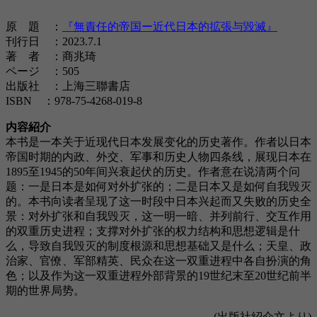
原 題 ：
『無責任的帝国ー近代日本的拡張与毀滅』
刊行日 ：2023.7.1
著 者 ：商兆琦
ページ ：505
出版社 ：上海三聯書店
ISBN ：978-75-4268-019-8
内容紹介
本书是一本关于近现代日本发展变化的历史著作。作者以日本
帝国时期的内政、外交、军事和历史人物四条线，展现日本在
1895至1945的50年间兴衰起伏的历史。作者意在说清两个问
题：一是日本是如何对外扩张的；二是日本又是如何自我毁灭
的。本书向读者呈现了这一时段中日本兴起而又失败的历史全
景：对外扩张和自我毁灭，这一明一暗、并列前行、交互作用
的双重历史进程；支撑对外扩张的权力结构和思想逻辑是什
么，导致自我毁灭的制度根源和思想基础又是什么；天皇、政
治家、官僚、军部精英、民众在这一双重进程中各自扮演的角
色；以及作为这一双重进程外部背景的19世纪末至20世纪前半
期的世界局势。
(出版社紹介文より)