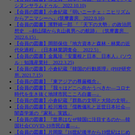
シヌンサラムドゥル、2022.10.10)
【会員の図書】小倉紀蔵『弱いニーチェ：ニヒリズム
からアニマシーへ』(筑摩書房、2022.9.16)
【会員の図書】濱野靖一郎 『「天下の大勢」の政治思
想史 ─頼山陽から丸山眞男への航跡』（筑摩書房、
2022.6.15）
【会員の図書】岡部保信『地方資本と森林・林業の近
代化過程』（日本林業調査会、 2022.5）
【会員の図書】金鳳珍『安重根と日本、日本人』(ソウ
ル：知識産業社、2022.3.25)
【会員の図書】小倉紀蔵『韓国の行動原理』(PHP研究
所､2021.7.15)
【会員の図書】『東アジアの尊厳概念』
【会員の図書】『我々はどこへ向かうべきか―コロナ
時代を生き抜く地球市民こころ白書—』
【会員の図書】小倉紀蔵『群島の文明と大陸の文明』
【会員の図書】松川雅信『儒教儀礼と近世日本社会―
闇斎学派の『家礼』実践』
【会員の図書】『世界はなぜ韓国に注目するのか—韓
国社会COVID-19市民白書—』
【会員の図書】片岡龍『16世紀後半から19世紀はじめ